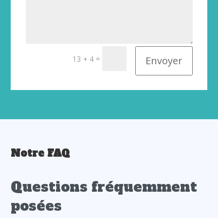
=
Envoyer
13 + 4
Notre FAQ
Questions fréquemment
posées