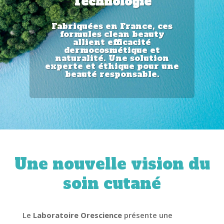
Technologie
Fabriquées en France, ces
formules clean beauty
allient efficacité
dermocosmétique et
naturalité. Une solution
experte et éthique pour une
beauté responsable.
Une nouvelle vision du
soin cutané
Le
Laboratoire Orescience
présente une