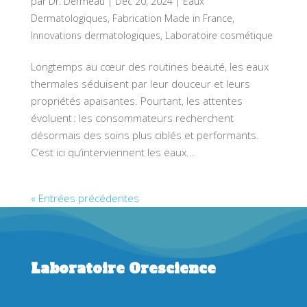
par
Dr. Dermeau
|
Déc 20, 2024
|
Eaux
Dermatologiques
,
Fabrication Made in France
,
Innovations dermatologiques
,
Laboratoire cosmétique
Longtemps au cœur des routines beauté, les eaux
thermales séduisent par leur douceur et leurs
propriétés apaisantes. Pourtant, les attentes
évoluent : les consommateurs recherchent
désormais des soins plus ciblés et performants.
C’est ici qu’interviennent les eaux...
« Entrées précédentes
Laboratoire Orescience