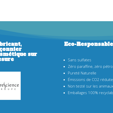
bricant,
Eco-Responsable
çonnier
smétique sur
sure
Sans sulfates
Zéro paraffine, zéro pétro
Pureté Naturelle
Émissions de CO2 réduit
Non testé sur les animau
Emballages 100% recyclab