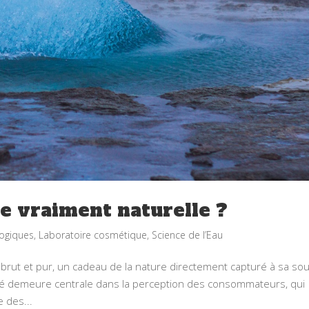
le vraiment naturelle ?
ogiques
,
Laboratoire cosmétique
,
Science de l’Eau
rut et pur, un cadeau de la nature directement capturé à sa sou
alité demeure centrale dans la perception des consommateurs, qui
 des...