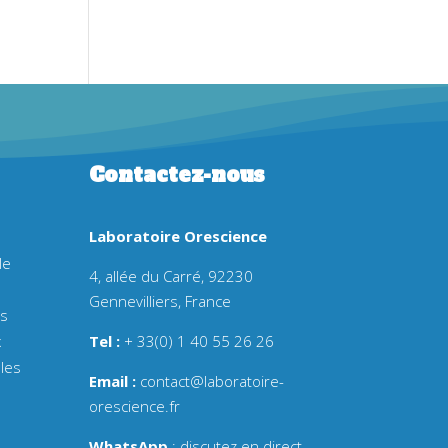
Contactez-nous
Laboratoire Orescience
le
4, allée du Carré, 92230
Gennevilliers, France
es
x
Tel :
+ 33(0) 1 40 55 26 26
les
Email :
contact@laboratoire-
orescience.fr
WhatsApp
:
discutez en direct